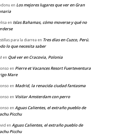
Los mejores lugares que ver en Gran
odonu
en
anaria
Islas Bahamas, cómo moverse y qué no
lisa
en
rderse
Tres días en Cuzco, Perú.
stillas para la diarrea
en
do lo que necesita saber
Qué ver en Cracovia, Polonia
M
en
Pierre et Vacances Resort Fuerteventura
fonso
en
rigo Mare
Madrid, la renacida ciudad fantasma
fonso
en
Visitar Amsterdam con perro
fonso
en
Aguas Calientes, el extraño pueblo de
fonso
en
achu Picchu
Aguas Calientes, el extraño pueblo de
vid
en
achu Picchu