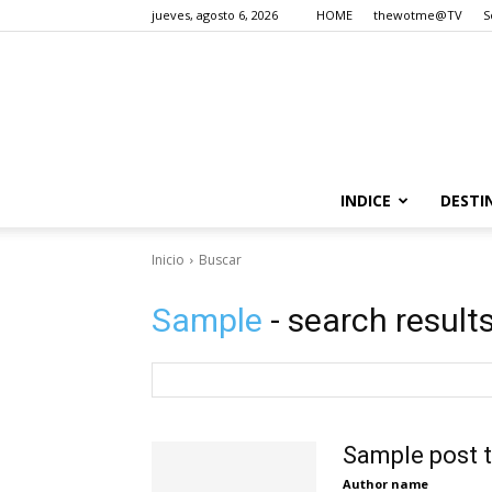
jueves, agosto 6, 2026
HOME
thewotme@TV
S
INDICE
DESTI
Inicio
Buscar
Sample
- search result
Sample post t
Author name