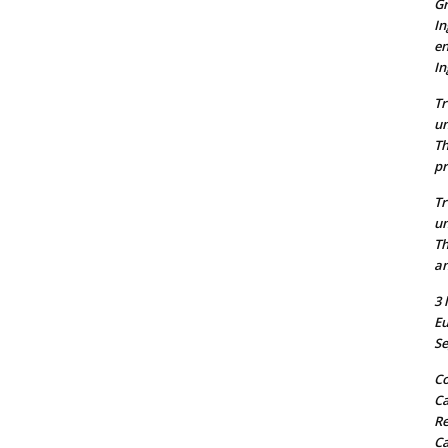
Gr
In
en
In
Tr
un
Th
pr
Tr
un
Th
an
3 
Eu
Se
Co
Ca
Re
C