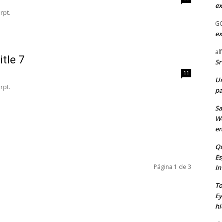
ex
rpt.
G
ex
al
itle 7
Sr
11
U
rpt.
pa
Sa
Wo
en
Qu
E
Página 1 de 3
In
To
Ey
hi