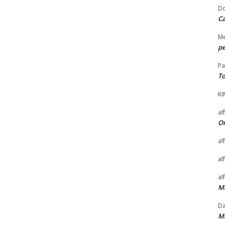
D
C
Me
pe
Pa
To
KI
al
O
al
al
al
M
Da
M