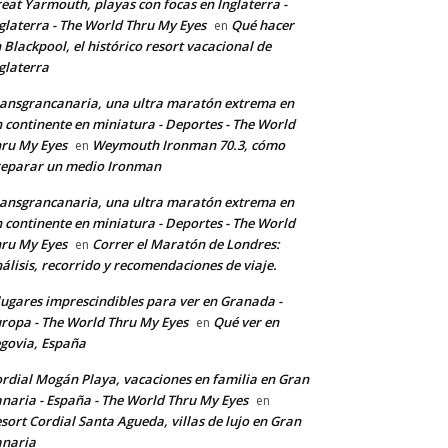
eat Yarmouth, playas con focas en Inglaterra -
glaterra - The World Thru My Eyes
Qué hacer
en
 Blackpool, el histórico resort vacacional de
glaterra
ansgrancanaria, una ultra maratón extrema en
 continente en miniatura - Deportes - The World
ru My Eyes
Weymouth Ironman 70.3, cómo
en
eparar un medio Ironman
ansgrancanaria, una ultra maratón extrema en
 continente en miniatura - Deportes - The World
ru My Eyes
Correr el Maratón de Londres:
en
álisis, recorrido y recomendaciones de viaje.
lugares imprescindibles para ver en Granada -
ropa - The World Thru My Eyes
Qué ver en
en
govia, España
rdial Mogán Playa, vacaciones en familia en Gran
naria - España - The World Thru My Eyes
en
sort Cordial Santa Agueda, villas de lujo en Gran
anaria