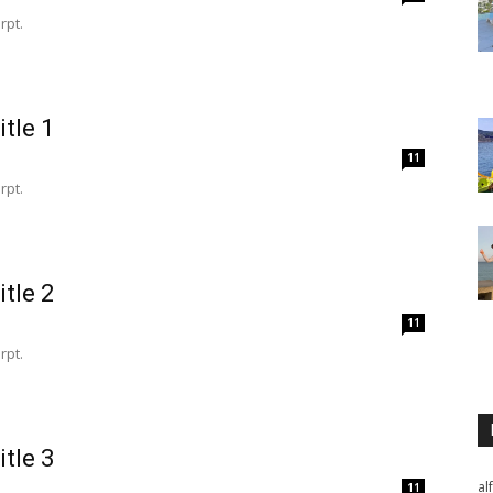
Thru
rpt.
itle 1
11
My
rpt.
itle 2
Eyes
11
rpt.
itle 3
al
11