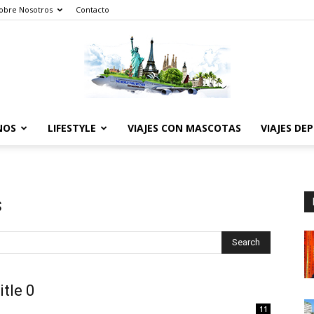
obre Nosotros
Contacto
NOS
LIFESTYLE
VIAJES CON MASCOTAS
VIAJES DE
The
s
World
Search
itle 0
11