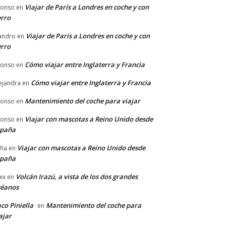
Viajar de París a Londres en coche y con
fonso
en
rro
Viajar de París a Londres en coche y con
andro
en
rro
Cómo viajar entre Inglaterra y Francia
fonso
en
Cómo viajar entre Inglaterra y Francia
ejandra
en
Mantenimiento del coche para viajar
fonso
en
Viajar con mascotas a Reino Unido desde
fonso
en
spaña
Viajar con mascotas a Reino Unido desde
fia
en
spaña
Volcán Irazú, a vista de los dos grandes
xx
en
céanos
co Piniella
Mantenimiento del coche para
en
ajar