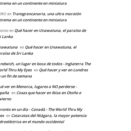
trema en un continente en miniatura
Transgrancanaria, una ultra maratón
ORO
en
trema en un continente en miniatura
Qué hacer en Unawatuna, el paraíso de
fonso
en
i Lanka
nawatuna
Qué hacer en Unawatuna, el
en
raíso de Sri Lanka
ndwich, un lugar en boca de todos - Inglaterra The
rld Thru My Eyes
Qué hacer y ver en Londres
en
 un fin de semana
é ver en Menorca, lugares a NO perderse -
spaña
Cosas que hacer en Ibiza en Otoño e
en
vierno
ronto en un día - Canadá - The World Thru My
es
Cataratas del Niágara, la mayor potencia
en
droeléctrica en el mundo occidental