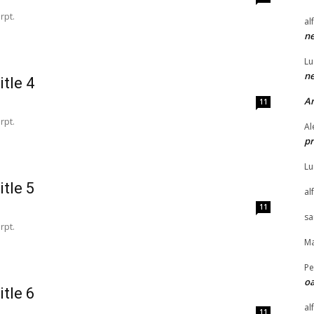
rpt.
al
ne
Lu
ne
itle 4
A
11
rpt.
Al
pr
Lu
itle 5
al
11
sa
rpt.
Ma
Pe
oa
itle 6
al
11