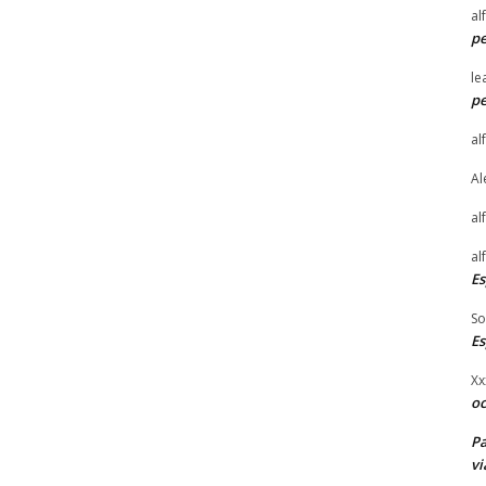
al
pe
le
pe
al
Al
al
al
E
So
E
Xx
o
Pa
vi