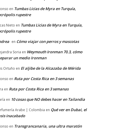
Tumbas Licias de Myra en Turquía,
fonso
en
crópolis rupestre
Tumbas Licias de Myra en Turquía,
cas Nieto
en
crópolis rupestre
ndrea
Cómo viajar con perros y mascotas
en
Weymouth Ironman 70.3, cómo
ejandra Soria
en
eparar un medio Ironman
El aljibe de la Alcazaba de Mérida
is Ortuño
en
Ruta por Costa Rica en 3 semanas
fonso
en
Ruta por Costa Rica en 3 semanas
ra
en
10 cosas que NO debes hacer en Tailandia
ría
en
Qué ver en Dubai, el
rfumería Arabe | Colombia
en
sis inacabado
Transgrancanaria, una ultra maratón
fonso
en