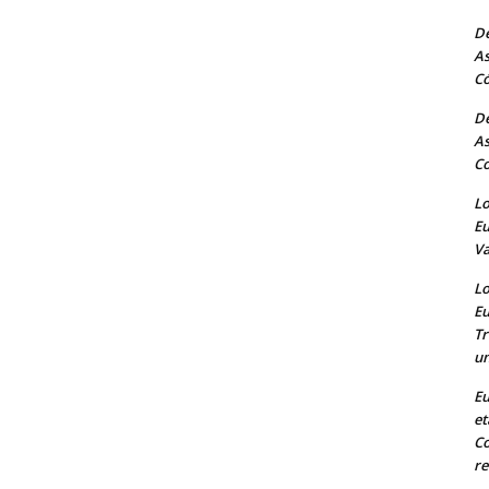
De
As
C
De
As
Co
Lo
Eu
Va
Lo
Eu
Tr
un
Eu
et
Co
re