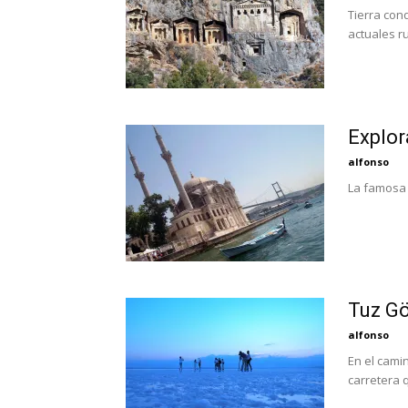
Tierra con
actuales ru
Explor
alfonso
La famosa 
Tuz Gö
alfonso
En el cami
carretera q