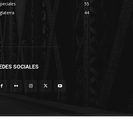
peciales
55
glaterra
44
EDES SOCIALES