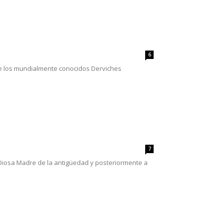
6
 de los mundialmente conocidos Derviches
7
Diosa Madre de la antigüedad y posteriormente a