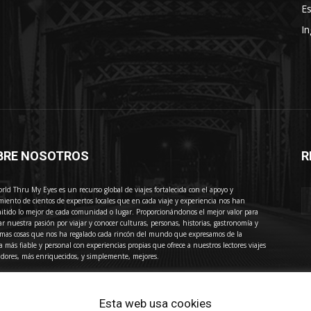
Es
In
BRE NOSOTROS
R
E
rld Thru My Eyes es un recurso global de viajes fortalecida con el apoyo y
miento de cientos de expertos locales que en cada viaje y experiencia nos han
itido lo mejor de cada comunidad o lugar. Proporcionándonos el mejor valor para
ar nuestra pasión por viajar y conocer culturas, personas, historias, gastronomía y
imas cosas que nos ha regalado cada rincón del mundo que expresamos de la
 más fiable y personal con experiencias propias que ofrece a nuestros lectores viajes
adores, más enriquecidos, y simplemente, mejores.
acto:
press@thewotme.com
Esta web usa cookies