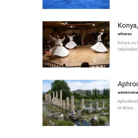
Konya,
alfonso
Konya, es 
selyúcidas
Aphrod
administr
Aphodisias
la diosa...