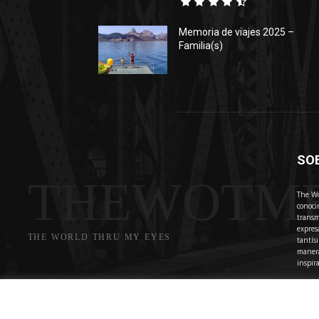
Memoria de viajes 2025 –
Familia(s)
SO
THEWOTM
The Wo
conoci
transm
expres
THE WORLD THRU MY EYES
tantís
manera
inspir
Cont