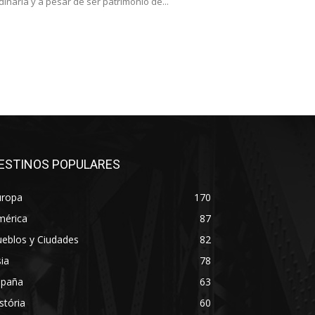
inaria y a pesar de ser patrimonio de...
ESTINOS POPULARES
uropa
170
mérica
87
eblos y Ciudades
82
ia
78
spaña
63
stória
60