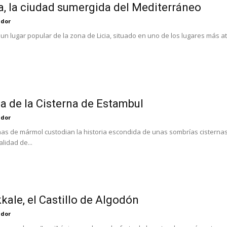
, la ciudad sumergida del Mediterráneo
ador
n lugar popular de la zona de Licia, situado en uno de los lugares más atra
ca de la Cisterna de Estambul
ador
as de mármol custodian la historia escondida de unas sombrías cisternas 
alidad de...
ale, el Castillo de Algodón
ador