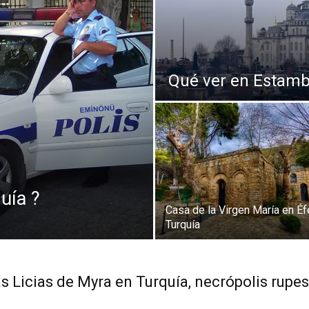
Thru
Qué ver en Estamb
My
Eyes
uía ?
Casa de la Virgen María en Éf
Turquía
 Licias de Myra en Turquía, necrópolis rupes