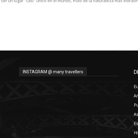
 ser un lugar "casi" único en el mundo, fruto de la naturaleza más extraord
D
INSTAGRAM @ many travellers
E
A
Pu
As
E
Hi