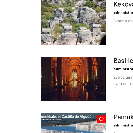
Kekova
administr
Simena es u
Basíli
administr
336 column
trata en re
Pamukk
administr