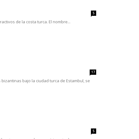
5
ctivos de la costa turca. El nombre...
17
bizantinas bajo la ciudad turca de Estambul, se
5