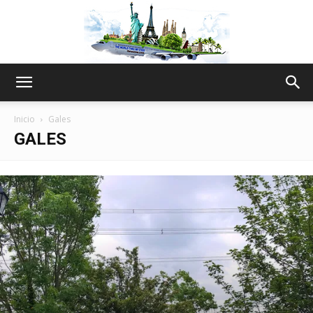
The
Inicio
Gales
GALES
World
Thru
My