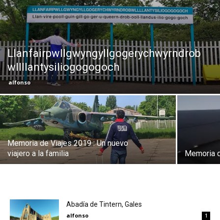
Eyes
Llanfairpwllgwyngyllgogerychwyrndrob
wllllantysiliogogogoch
alfonso
Memoria de Viajes 2019 : Un nuevo
viajero a la familia
Memoria d
Abadía de Tintern, Gales
alfonso
1