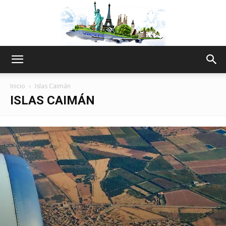
The
Inicio
Islas Caimán
ISLAS CAIMÁN
World
Thru
My