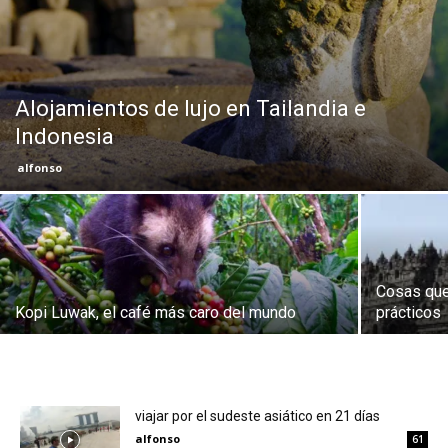
Eyes
Alojamientos de lujo en Tailandia e
Indonesia
alfonso
Cosas que
Kopi Luwak, el café más caro del mundo
prácticos
viajar por el sudeste asiático en 21 días
alfonso
61