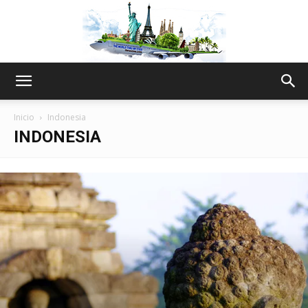
The
Inicio
Indonesia
INDONESIA
World
Thru
My