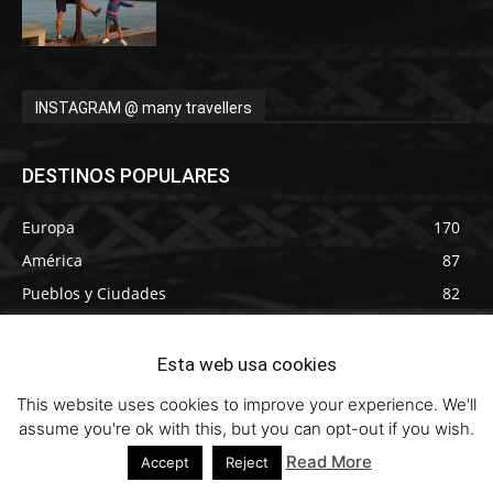
INSTAGRAM @ many travellers
DESTINOS POPULARES
Europa
170
América
87
Pueblos y Ciudades
82
Asia
78
España
63
Esta web usa cookies
História
60
This website uses cookies to improve your experience. We'll
Especiales
55
assume you're ok with this, but you can opt-out if you wish.
Inglaterra
44
Read More
Accept
Reject