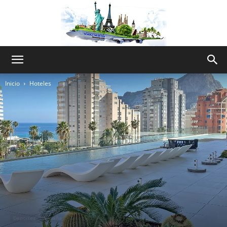
The
Inicio
Hoteles
World
Thru
My
Deportes
España
Europa
Hoteles