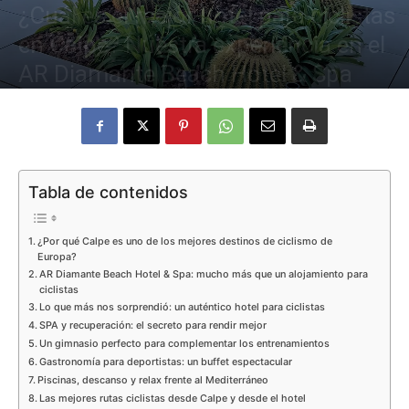
¿Cuál es el mejor hotel para ciclistas
en Calpe? Nuestra experiencia en el
Eyes
AR Diamante Beach Hotel & Spa
3 junio, 2026
4407
0
Tabla de contenidos
¿Por qué Calpe es uno de los mejores destinos de ciclismo de
Europa?
AR Diamante Beach Hotel & Spa: mucho más que un alojamiento para
ciclistas
Lo que más nos sorprendió: un auténtico hotel para ciclistas
SPA y recuperación: el secreto para rendir mejor
Un gimnasio perfecto para complementar los entrenamientos
Gastronomía para deportistas: un buffet espectacular
Piscinas, descanso y relax frente al Mediterráneo
Las mejores rutas ciclistas desde Calpe y desde el hotel