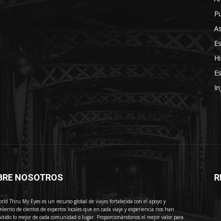
Pu
As
E
Hi
Es
In
BRE NOSOTROS
R
E
rld Thru My Eyes es un recurso global de viajes fortalecida con el apoyo y
miento de cientos de expertos locales que en cada viaje y experiencia nos han
itido lo mejor de cada comunidad o lugar. Proporcionándonos el mejor valor para