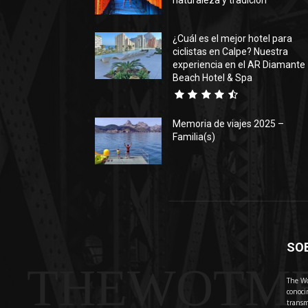
naturaleza y tradición
¿Cuál es el mejor hotel para
ciclistas en Calpe? Nuestra
experiencia en el AR Diamante
Beach Hotel & Spa
Memoria de viajes 2025 –
Familia(s)
SO
THEWOTM
The Wo
conoci
transm