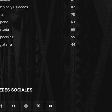
eblos y Ciudades
82
ia
78
spaña
63
stória
60
peciales
55
glaterra
44
EDES SOCIALES