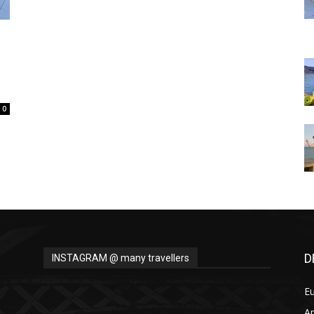
Thru
My
0
Eyes
D
INSTAGRAM @ many travellers
E
A