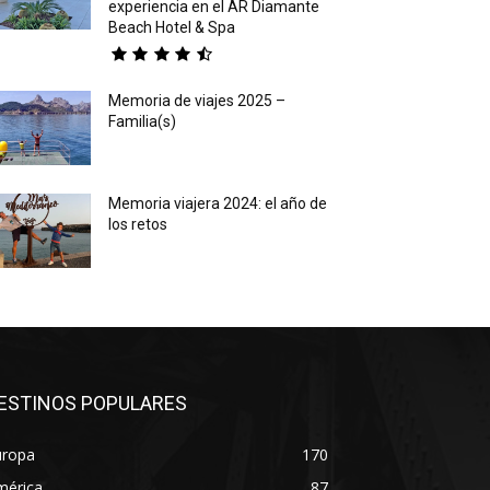
experiencia en el AR Diamante
Beach Hotel & Spa
Memoria de viajes 2025 –
Familia(s)
Memoria viajera 2024: el año de
los retos
ESTINOS POPULARES
uropa
170
mérica
87