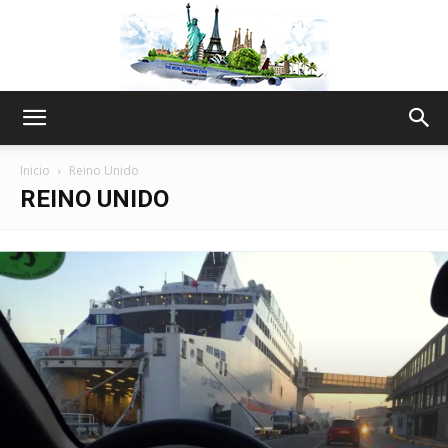
The
Inicio
Reino Unido
REINO UNIDO
World
Thru
My