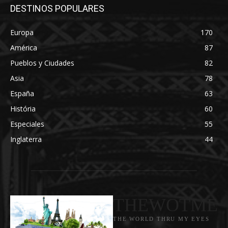
DESTINOS POPULARES
Europa
170
América
87
Pueblos y Ciudades
82
Asia
78
España
63
História
60
Especiales
55
Inglaterra
44
THEWOTME
THE WORLD THRU MY EYES