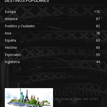
DESTINOS POPULARES
Europa
170
América
87
Pueblos y Ciudades
82
Asia
78
España
63
História
60
Especiales
55
Inglaterra
44
THEWOTME
THE WORLD THRU MY EYES