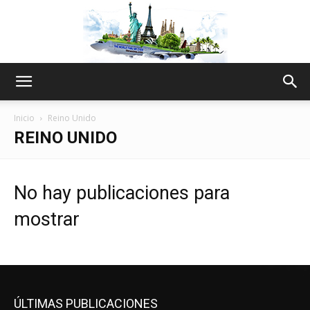
The
Inicio
Reino Unido
REINO UNIDO
World
No hay publicaciones para
mostrar
Thru
My
ÚLTIMAS PUBLICACIONES