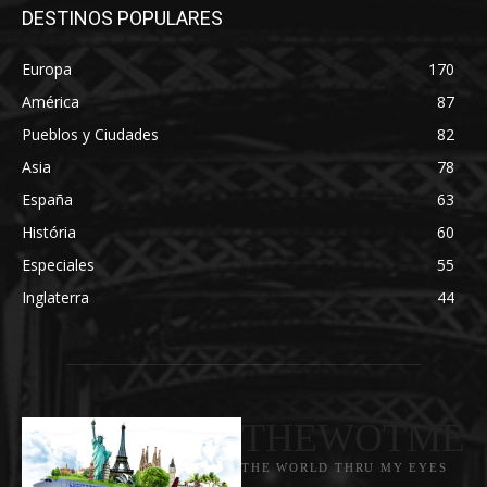
DESTINOS POPULARES
Europa
170
América
87
Pueblos y Ciudades
82
Asia
78
España
63
História
60
Especiales
55
Inglaterra
44
THEWOTME
THE WORLD THRU MY EYES