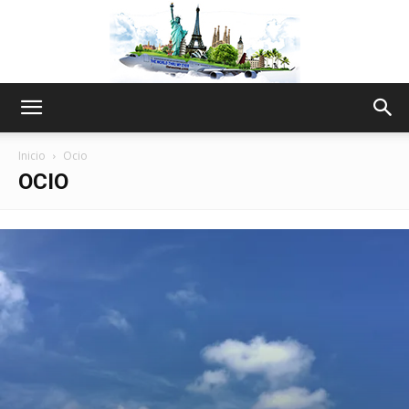
The
Inicio
Ocio
OCIO
World
Thru
My