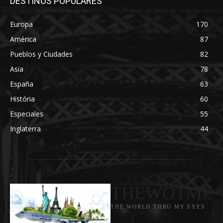
DESTINOS POPULARES
Europa
170
América
87
Pueblos y Ciudades
82
Asia
78
España
63
História
60
Especiales
55
Inglaterra
44
THEWOTME
THE WORLD THRU MY EYES