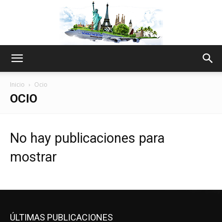
The
Inicio
Ocio
OCIO
World
No hay publicaciones para
mostrar
Thru
My
ÚLTIMAS PUBLICACIONES