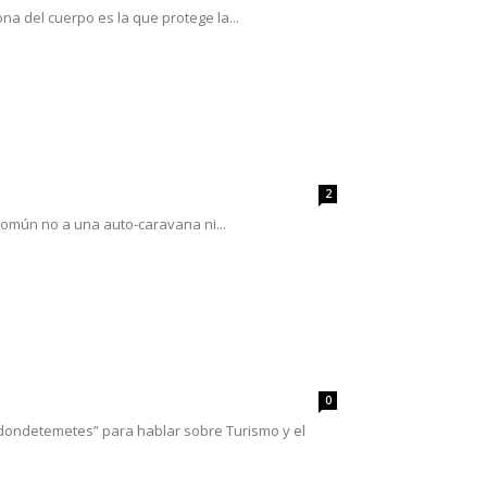
na del cuerpo es la que protege la...
2
común no a una auto-caravana ni...
0
 “dondetemetes” para hablar sobre Turismo y el