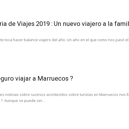
a de Viajes 2019 : Un nuevo viajero a la famil
 toca hacer balance viajero del año. Un año en el que como nos pasó el 
eguro viajar a Marruecos ?
tes noticias sobre sucesos acontecidos sobre turistas en Marruecos nos l
?. Aunque se puede ser...