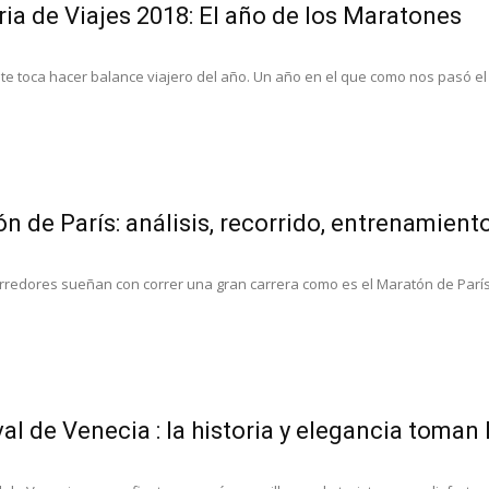
a de Viajes 2018: El año de los Maratones
 toca hacer balance viajero del año. Un año en el que como nos pasó el 
n de París: análisis, recorrido, entrenamien
redores sueñan con correr una gran carrera como es el Maratón de París
al de Venecia : la historia y elegancia toman l