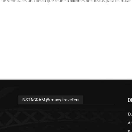
l de Venecia es una fiesta que reúne a millones de turistas para disfrutar 
D
INSTAGRAM @ many travellers
E
A
Pu