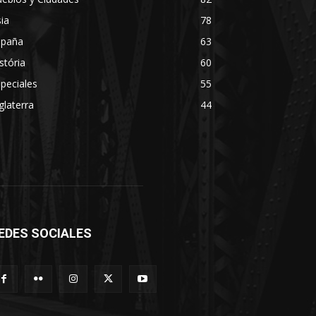
ia
78
spaña
63
stória
60
peciales
55
glaterra
44
EDES SOCIALES