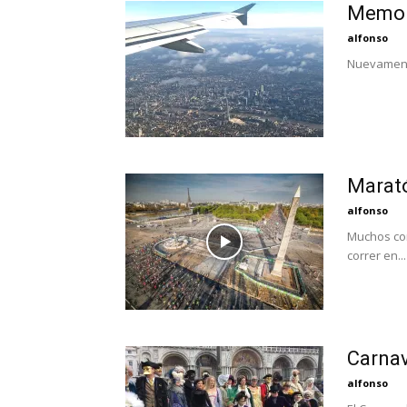
Memori
alfonso
Nuevamente
Marató
alfonso
Muchos cor
correr en...
Carnav
alfonso