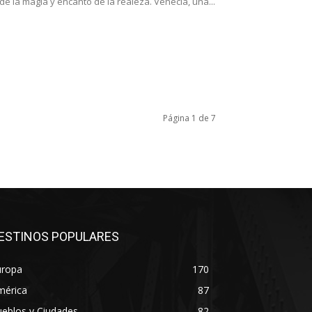
de la magia y encanto de la realeza. Venecia, una...
Página 1 de 7
ESTINOS POPULARES
uropa
170
mérica
87
eblos y Ciudades
82