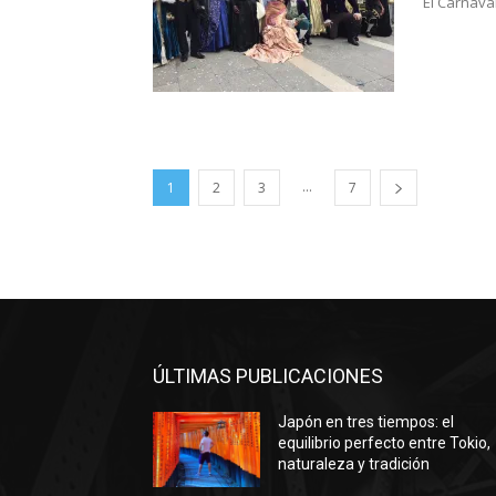
El Carnava
...
1
2
3
7
ÚLTIMAS PUBLICACIONES
Japón en tres tiempos: el
equilibrio perfecto entre Tokio,
naturaleza y tradición