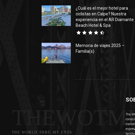
¿Cuál es el mejor hotel para
ciclistas en Calpe? Nuestra
experiencia en el AR Diamante
Beach Hotel & Spa
Memoria de viajes 2025 –
Familia(s)
SO
THEWOTM
The Wo
conoci
transm
expres
THE WORLD THRU MY EYES
tantís