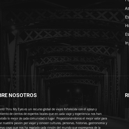
As
E
Hi
Es
In
BRE NOSOTROS
R
E
rld Thru My Eyes es un recurso global de viajes fortalecida con el apoyo y
miento de cientos de expertos locales que en cada viaje y experiencia nos han
itido lo mejor de cada comunidad o lugar. Proporcionándonos el mejor valor para
ar nuestra pasión por viajar y conocer culturas, personas, historias, gastronomía y
imas cosas que nos ha regalado cada rincón del mundo que expresamos de la