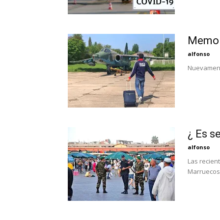
Memori
alfonso
Nuevamente
¿ Es s
alfonso
Las recien
Marruecos 