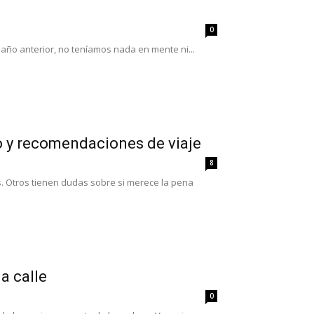
0
año anterior, no teníamos nada en mente ni...
to y recomendaciones de viaje
8
. Otros tienen dudas sobre si merece la pena
a calle
0