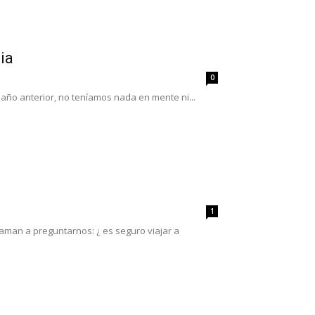
ia
0
año anterior, no teníamos nada en mente ni...
1
laman a preguntarnos: ¿ es seguro viajar a