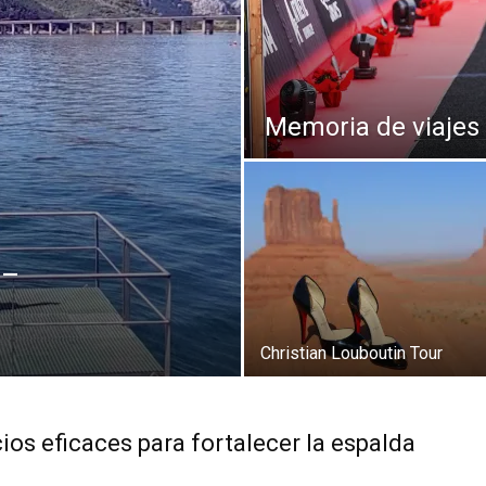
Thru
Memoria de viajes 
My
 –
Eyes
Christian Louboutin Tour
cios eficaces para fortalecer la espalda