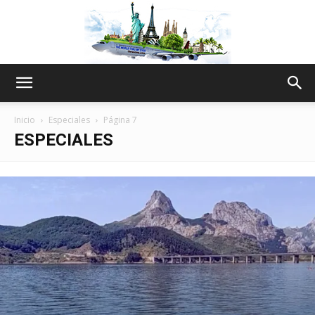
The
Inicio
Especiales
Página 7
ESPECIALES
World
Thru
My