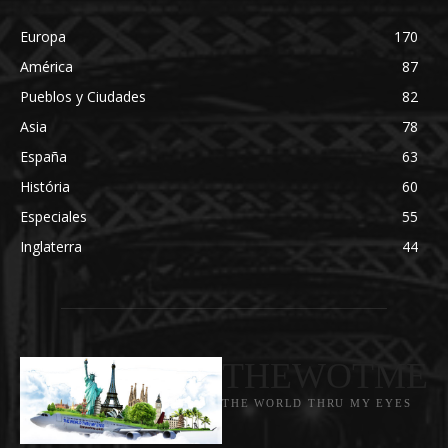
Europa
170
América
87
Pueblos y Ciudades
82
Asia
78
España
63
História
60
Especiales
55
Inglaterra
44
THEWOTME
THE WORLD THRU MY EYES