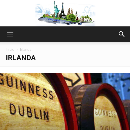
The
Inicio
Irlanda
IRLANDA
World
Thru
My