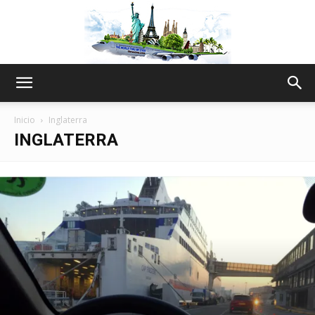
The
Inicio
Inglaterra
INGLATERRA
World
Thru
My