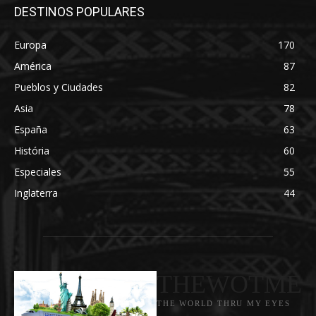
DESTINOS POPULARES
Europa
170
América
87
Pueblos y Ciudades
82
Asia
78
España
63
História
60
Especiales
55
Inglaterra
44
THEWOTME
THE WORLD THRU MY EYES