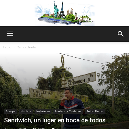
The
Inicio
Reino Unido
World
Thru
Europa
História
Inglaterra
Pueblos y Ciudades
Reino Unido
My
Sandwich, un lugar en boca de todos