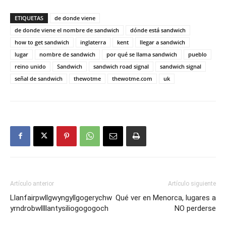
ETIQUETAS
de donde viene
de donde viene el nombre de sandwich
dónde está sandwich
how to get sandwich
inglaterra
kent
llegar a sandwich
lugar
nombre de sandwich
por qué se llama sandwich
pueblo
reino unido
Sandwich
sandwich road signal
sandwich signal
señal de sandwich
thewotme
thewotme.com
uk
Artículo anterior
Artículo siguiente
Llanfairpwllgwyngyllgogerychw
Qué ver en Menorca, lugares a
yrndrobwllllantysiliogogogoch
NO perderse