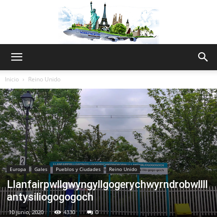
The
Inicio
Reino Unido
World
Thru
Europa
Gales
Pueblos y Ciudades
Reino Unido
Llanfairpwllgwyngyllgogerychwyrndrobwllll
antysiliogogogoch
My
10 junio, 2020
4330
0