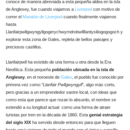
conoce de manera abreviada a esta pequeña aldea en la isla
de Anglesey, fue cuando viajamos a
Liverpool
con motivo de
correr el
Maratón de Liverpool
cuando finalmente viajamos
hasta
Llanfairpwllgwyngyllgogerychwyrndrobwllllantysiliogogogoch y
explorar esta zona de Gales, repleta de bellos paisajes y
preciosos castillos.
Llanfairpwll ha existido de una forma u otra desde la Era
Neolítica. Esta pequeña
población ubicada en la isla de
Anglesey
, en el noroeste de
Gales
, el pueblo fue conocido por
primera vez como “
Llanfair Pwllgwyngyll
”, algo más corto,
pero gracias a un emprendedor sastre local, con ideas que
como esta que parece que rozan lo absurdo, el nombre se
extendió a su longitud actual como una forma de atraer
turistas por tren en la década de 1860. Esta
genial estrategia
del siglo XIX
ha servido desde entonces para que lleguen
hasta aquí viajeros de todo el mundo con el único y sencillo