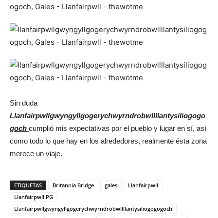
Sin duda
Llanfairpwllgwyngyllgogerychwyrndrobwllllantysiliogogo
goch
cumplió mis expectativas por el pueblo y lugar en sí, así
como todo lo que hay en los alrededores, realmente ésta zona
merece un viaje.
ETIQUETAS
Britannia Bridge
gales
Llanfairpwll
Llanfairpwll PG
Llanfairpwllgwyngyllgogerychwyrndrobwllllantysiliogogogoch