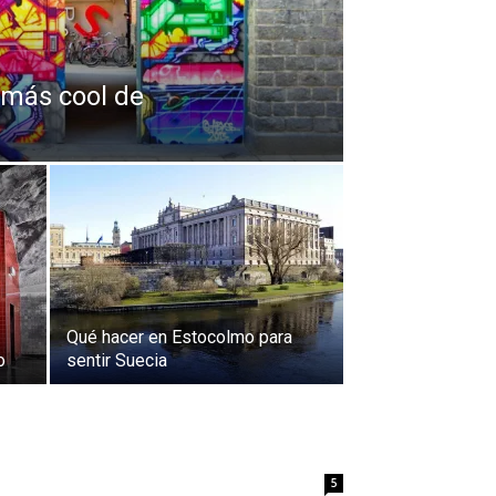
 más cool de
Qué hacer en Estocolmo para
o
sentir Suecia
5