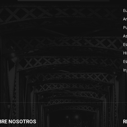
E
A
Pu
As
E
Hi
Es
In
BRE NOSOTROS
R