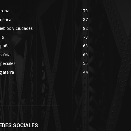
uropa
170
mérica
87
eblos y Ciudades
82
ia
78
spaña
63
stória
60
peciales
55
glaterra
44
EDES SOCIALES