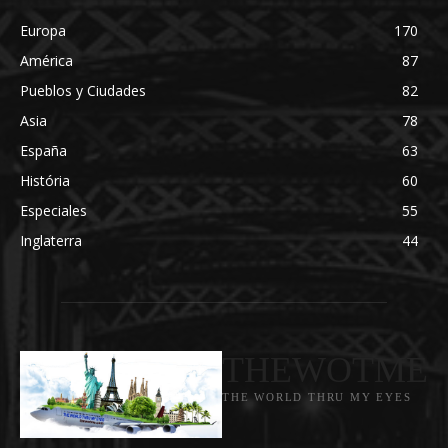
Europa
170
América
87
Pueblos y Ciudades
82
Asia
78
España
63
História
60
Especiales
55
Inglaterra
44
THEWOTME
THE WORLD THRU MY EYES