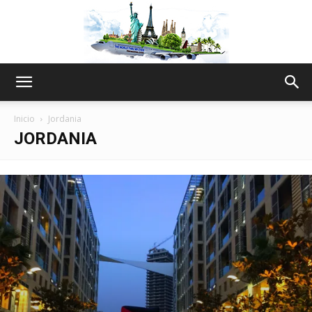
The
Inicio
Jordania
JORDANIA
World
Thru
My