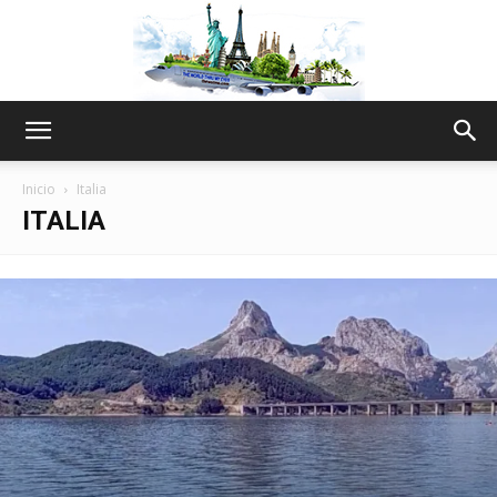
The
Inicio
Italia
ITALIA
World
Thru
My