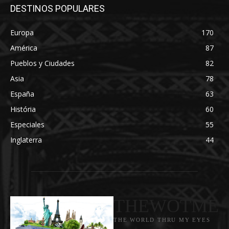
DESTINOS POPULARES
Europa
170
América
87
Pueblos y Ciudades
82
Asia
78
España
63
História
60
Especiales
55
Inglaterra
44
THEWOTME
THE WORLD THRU MY EYES