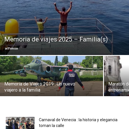
Eyes
Memoria de viajes 2025 – Familia(s)
alfonso
Memoria de Viajes 2019 : Un nuevo
Maratón de
viajero a la familia
entrenami
Carnaval de Venecia : la historia y elegancia
toman la calle