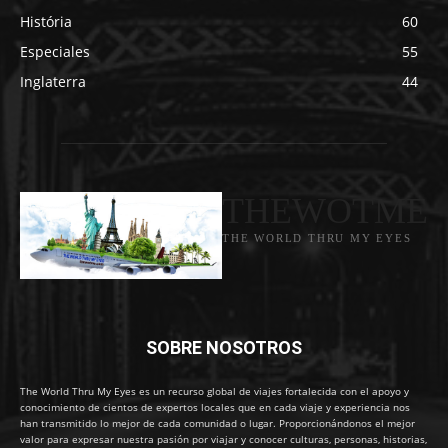
História
60
Especiales
55
Inglaterra
44
THEWOTME
THE WORLD THRU MY EYES
SOBRE NOSOTROS
The World Thru My Eyes es un recurso global de viajes fortalecida con el apoyo y
conocimiento de cientos de expertos locales que en cada viaje y experiencia nos
han transmitido lo mejor de cada comunidad o lugar. Proporcionándonos el mejor
valor para expresar nuestra pasión por viajar y conocer culturas, personas, historias,