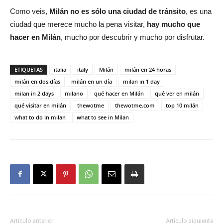
Como veis,
Milán no es sólo una ciudad de tránsito
, es una
ciudad que merece mucho la pena visitar,
hay mucho que
hacer en Milán
, mucho por descubrir y mucho por disfrutar.
ETIQUETAS
italia
italy
Milán
milán en 24 horas
milán en dos días
milán en un día
milan in 1 day
milan in 2 days
milano
qué hacer en Milán
qué ver en milán
qué visitar en milán
thewotme
thewotme.com
top 10 milán
what to do in milan
what to see in Milan
Artículo anterior
Artículo siguiente