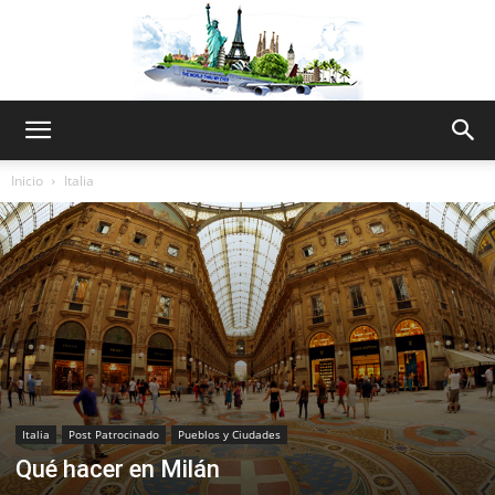
The
Inicio
Italia
World
Thru
Italia
Post Patrocinado
Pueblos y Ciudades
My
Qué hacer en Milán