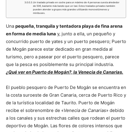
Un traslado privado en coche para un máximo de 4 personas cuesta alrededor
de 50€, bastante más barato que un taxi. Estos traslados privados también
pueden atender a grupos más grandes utilizando monovolúmenes y
minibuses.
Una
pequeña, tranquila y tentadora playa de fina arena
en forma de media luna
y, junto a ella, un pequeño y
concurrido puerto de yates y un puerto pesquero; Puerto
de Mogán parece estar dedicado en gran medida al
turismo, pero a pasear por el puerto pesquero, parece
que la pesca es posiblemente su principal industria.
¿Qué ver en Puerto de Mogán?, la Venecia de Canarias.
El pueblo pesquero de Puerto De Mogán se encuentra en
la costa suroeste de Gran Canaria, cerca de Puerto Rico y
de la turística localidad de Taurito. Puerto de Mogán
recibe el sobrenombre de «
Venecia de Canarias
» debido
a los canales y sus estrechas calles que rodean el puerto
deportivo de Mogán. Las flores de colores intensos que