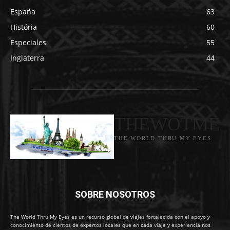
España
63
História
60
Especiales
55
Inglaterra
44
THEWOTME
THE WORLD THRU MY EYES
SOBRE NOSOTROS
The World Thru My Eyes es un recurso global de viajes fortalecida con el apoyo y
conocimiento de cientos de expertos locales que en cada viaje y experiencia nos