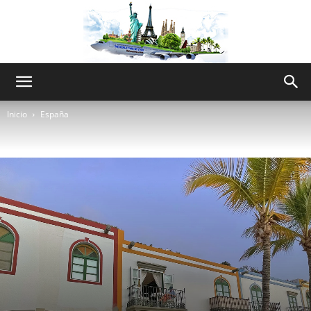
The
Inicio
España
World
Thru
My