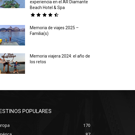
experiencia en el AR Diamante
Beach Hotel & Spa
Memoria de viajes 2025 –
Familia(s)
Memoria viajera 2024: el año de
los retos
ESTINOS POPULARES
uropa
170
mérica
87