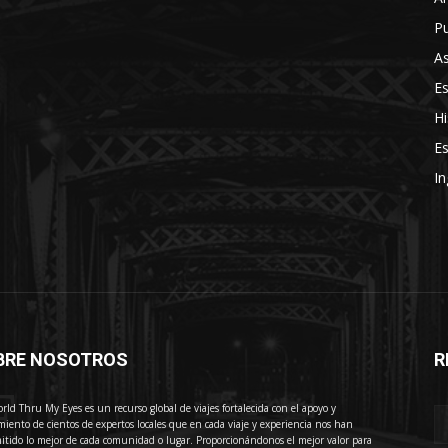
Pu
As
E
Hi
Es
In
BRE NOSOTROS
R
E
rld Thru My Eyes es un recurso global de viajes fortalecida con el apoyo y
miento de cientos de expertos locales que en cada viaje y experiencia nos han
itido lo mejor de cada comunidad o lugar. Proporcionándonos el mejor valor para