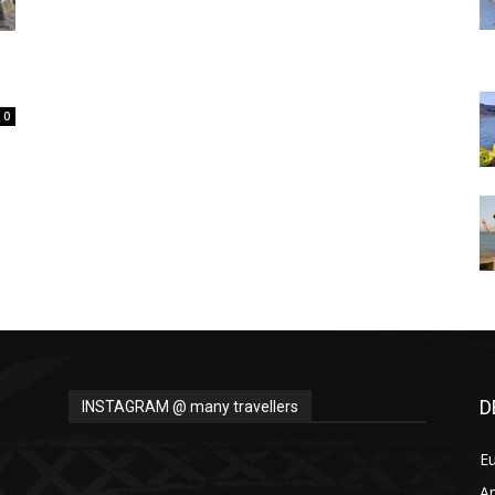
Thru
0
My
Eyes
D
INSTAGRAM @ many travellers
E
A