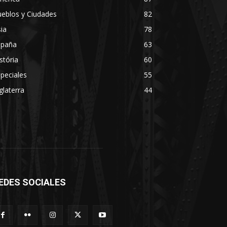
eblos y Ciudades
82
ia
78
spaña
63
stória
60
peciales
55
glaterra
44
EDES SOCIALES