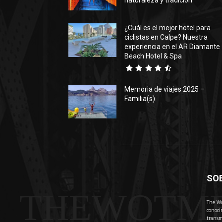
naturaleza y tradición
¿Cuál es el mejor hotel para
ciclistas en Calpe? Nuestra
experiencia en el AR Diamante
Beach Hotel & Spa
Memoria de viajes 2025 –
Familia(s)
SO
THEWOTM
The Wo
conoci
transm