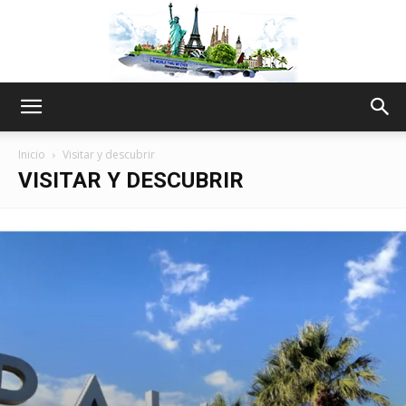
The
Inicio
Visitar y descubrir
VISITAR Y DESCUBRIR
World
Thru
My