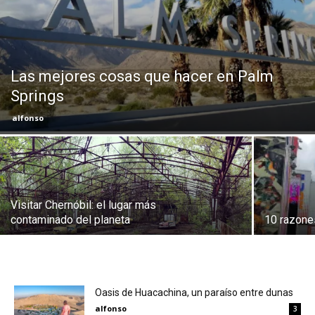
Eyes
Las mejores cosas que hacer en Palm
Springs
alfonso
Visitar Chernóbil: el lugar más
contaminado del planeta
10 razones
Oasis de Huacachina, un paraíso entre dunas
alfonso
3