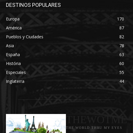
DESTINOS POPULARES
Europa
170
América
87
Pueblos y Ciudades
82
Asia
78
España
63
História
60
Especiales
55
Inglaterra
44
THEWOTME
THE WORLD THRU MY EYES