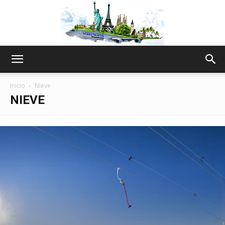
The
Inicio
Nieve
NIEVE
World
Thru
My