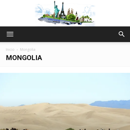
The
Inicio
Mongolia
MONGOLIA
World
Thru
My