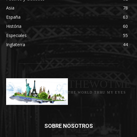
Asia
78
España
63
História
60
Especiales
55
Inglaterra
44
THEWOTME
THE WORLD THRU MY EYES
SOBRE NOSOTROS