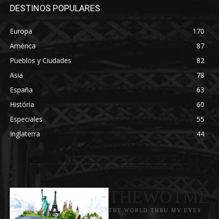
DESTINOS POPULARES
Europa
170
América
87
Pueblos y Ciudades
82
Asia
78
España
63
História
60
Especiales
55
Inglaterra
44
THEWOTME
THE WORLD THRU MY EYES