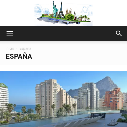
The
Inicio
España
ESPAÑA
World
Thru
My