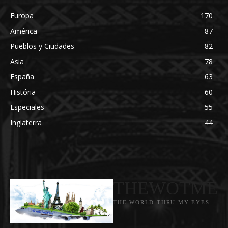
Europa
170
América
87
Pueblos y Ciudades
82
Asia
78
España
63
História
60
Especiales
55
Inglaterra
44
THEWOTME
THE WORLD THRU MY EYES