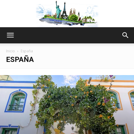
The
Inicio
España
ESPAÑA
World
Thru
My