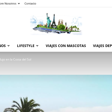
bre Nosotros
Contacto
NOS
LIFESTYLE
VIAJES CON MASCOTAS
VIAJES DE
The
ujo en la Costa del Sol
World