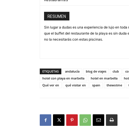
RESUMEN
Sin lugar a dudas es una experiencia de lujo en toda 
que el buffet del restaurante de la playa es sin duda
no la necesitarás con estas piscinas.
ETIQUETAS
andalucía
blog de viajes
club
co
hotel con playa en marbella
hotel en marbella
hot
Qué ver en
qué visitar en
spain
thewotme