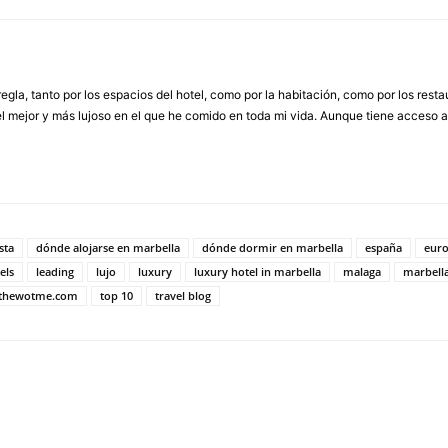
regla, tanto por los espacios del hotel, como por la habitación, como por los rest
 el mejor y más lujoso en el que he comido en toda mi vida. Aunque tiene acceso 
sta
dónde alojarse en marbella
dónde dormir en marbella
españa
eur
els
leading
lujo
luxury
luxury hotel in marbella
malaga
marbell
thewotme.com
top 10
travel blog