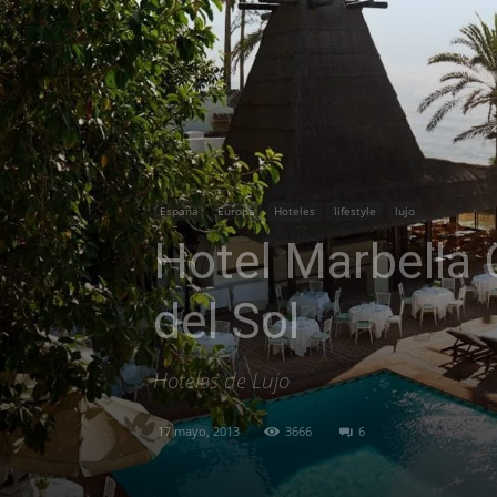
España
Europa
Hoteles
lifestyle
lujo
Hotel Marbella C
del Sol
Hoteles de Lujo
17 mayo, 2013
3666
6