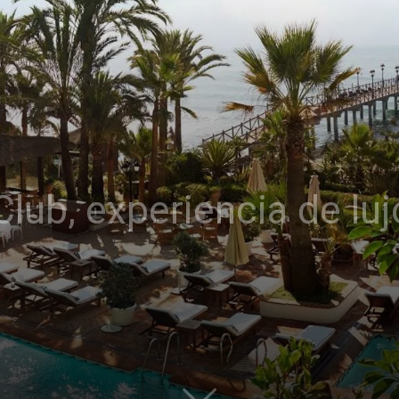
Thru
My
lub, experiencia de luj
Eyes