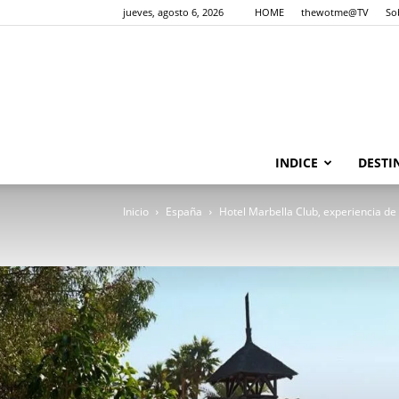
jueves, agosto 6, 2026
HOME
thewotme@TV
So
INDICE
DESTI
Inicio
España
Hotel Marbella Club, experiencia de l