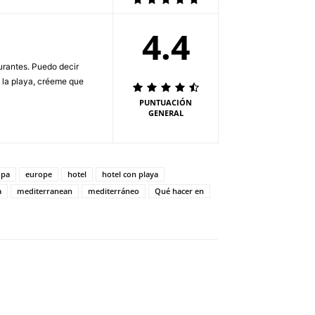
4.4
aurantes. Puedo decir
a la playa, créeme que
PUNTUACIÓN
GENERAL
opa
europe
hotel
hotel con playa
a
mediterranean
mediterráneo
Qué hacer en