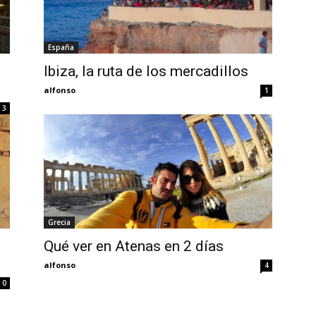
España
Ibiza, la ruta de los mercadillos
alfonso
1
3
Grecia
Qué ver en Atenas en 2 días
alfonso
4
0