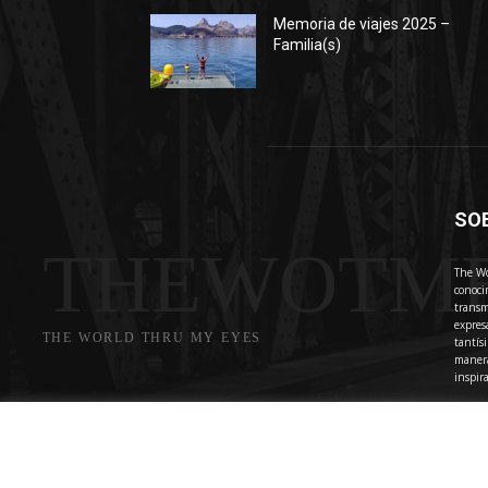
Memoria de viajes 2025 –
Familia(s)
SO
THEWOTM
The Wo
conoci
transm
expres
THE WORLD THRU MY EYES
tantís
manera
inspir
Cont