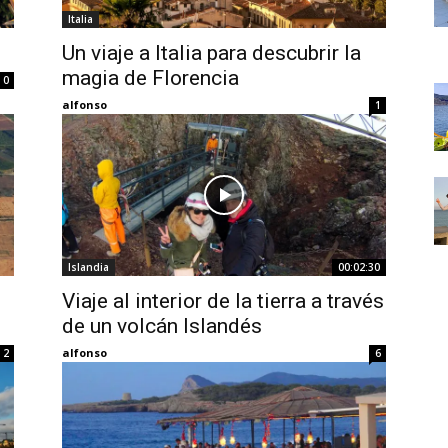
Thru
Italia
Un viaje a Italia para descubrir la
magia de Florencia
0
alfonso
1
My
Islandia
00:02:30
Eyes
Viaje al interior de la tierra a través
de un volcán Islandés
alfonso
2
6