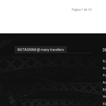
Página 1 de 10
D
INSTAGRAM @ many travellers
E
A
Pu
As
E
Hi
Es