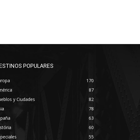
ESTINOS POPULARES
uropa
170
mérica
87
eblos y Ciudades
82
ia
78
spaña
63
stória
60
peciales
55