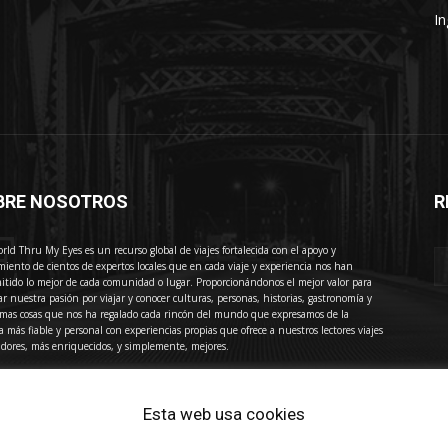
In
BRE NOSOTROS
R
E
rld Thru My Eyes es un recurso global de viajes fortalecida con el apoyo y
miento de cientos de expertos locales que en cada viaje y experiencia nos han
itido lo mejor de cada comunidad o lugar. Proporcionándonos el mejor valor para
ar nuestra pasión por viajar y conocer culturas, personas, historias, gastronomía y
imas cosas que nos ha regalado cada rincón del mundo que expresamos de la
 más fiable y personal con experiencias propias que ofrece a nuestros lectores viajes
adores, más enriquecidos, y simplemente, mejores.
acto:
press@thewotme.com
Esta web usa cookies