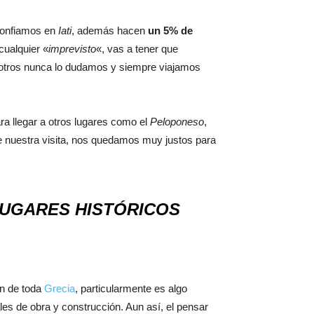
confiamos en
Iati
, además hacen
un 5% de
 cualquier «
imprevisto
«, vas a tener que
osotros nunca lo dudamos y siempre viajamos
ra llegar a otros lugares como el
Peloponeso
,
te nuestra visita, nos quedamos muy justos para
LUGARES HISTÓRICOS
ón de toda
Grecia
, particularmente es algo
les de obra y construcción. Aun así, el pensar