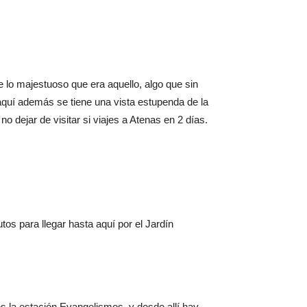
 lo majestuoso que era aquello, algo que sin
aquí además se tiene una vista estupenda de la
 dejar de visitar si viajes a Atenas en 2 días.
os para llegar hasta aquí por el Jardín
es la estación Evangelismos, y desde allí hay