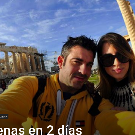
Thru
My
Eyes
ubrir
enas en 2 días