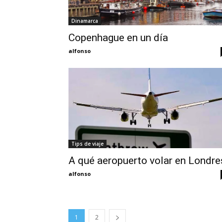
Dinamarca
Copenhague en un día
alfonso
Tips de viaje
A qué aeropuerto volar en Londre
alfonso
1
2