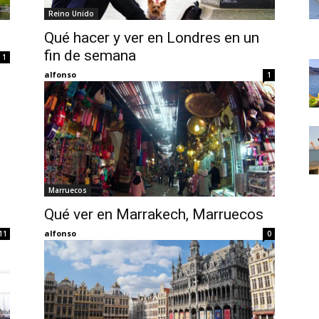
Thru
Reino Unido
Qué hacer y ver en Londres en un
fin de semana
1
alfonso
1
My
Marruecos
Eyes
Qué ver en Marrakech, Marruecos
alfonso
11
0