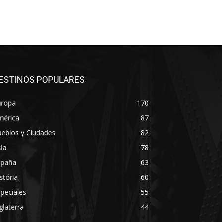
ESTINOS POPULARES
uropa
170
mérica
87
eblos y Ciudades
82
ia
78
spaña
63
stória
60
peciales
55
glaterra
44