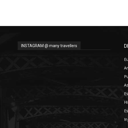
D
INSTAGRAM @ many travellers
E
A
Pu
As
E
Hi
Es
In