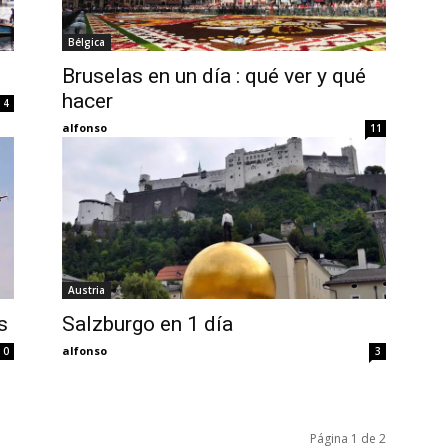
Bélgica
Bruselas en un día : qué ver y qué
hacer
4
alfonso
11
Austria
s
Salzburgo en 1 día
alfonso
0
3
Página 1 de 2