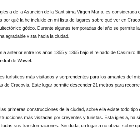
glesia de la Asunción de la Santísima Virgen María, es considera
por qué la he incluido en mi lista de lugares sobre qué ver en Cracov
uitectónico gótico. Durante algunas temporadas del año se permite la
una agradable vista hacia la ciudad.
a anterior entre los años 1355 y 1365 bajo el reinado de Casimiro II
atedral de Wawel.
es turísticos más visitados y sorprendentes para los amantes del mi
 de Cracovia. Este lugar permite descender 21 metros para recorrer 
as primeras construcciones de la ciudad, sobre ella existe todo tipo
trucciones más visitadas por creyentes y turistas. Esta iglesia, ha si
 todas sus transformaciones. Sin duda, un lugar a no obviar sobre q