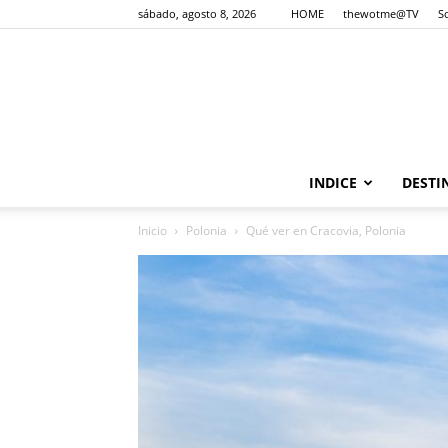
sábado, agosto 8, 2026
HOME
thewotme@TV
S
INDICE
DESTI
Inicio
Polonia
Qué ver en Cracovia, Polonia