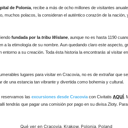
apital de Polonia
, recibe a más de ocho millones de visitantes anuale
o, muchos polacos, la consideran el auténtico corazón de la nación, 
 siendo
fundada por la
tribu Wislane
, aunque no es hasta 1190 cuand
gen a la etimología de su nombre. Aun quedando claro este aspecto, gr
 entorno a su creación. Toda ésta historia la encontrarás al visitar e
merables lugares para visitar en Cracovia, no es de extrañar que se
r de una estancia tan vibrante y divertida como bohemia y cultural.
s reservamos las
excursiones desde Cracovia
con Civitatis
AQUÍ
. 
llí tendrás que pagar una comisión por pago en su divisa Zloty. Par