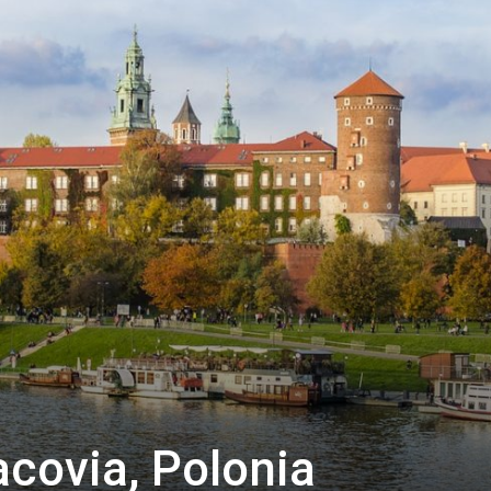
Thru
My
Eyes
acovia, Polonia