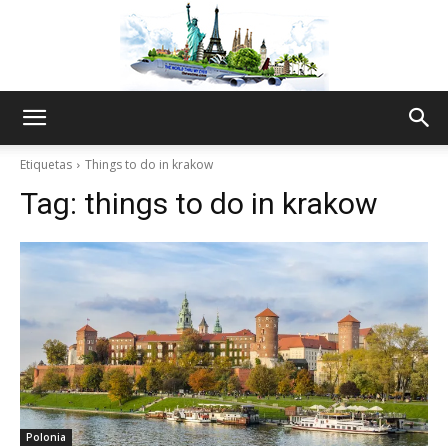
The
Etiquetas
Things to do in krakow
Tag:
things to do in krakow
World
Thru
My
Polonia