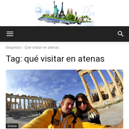
The
Etiquetas
Qué visitar en atenas
Tag:
qué visitar en atenas
World
Thru
My
Grecia