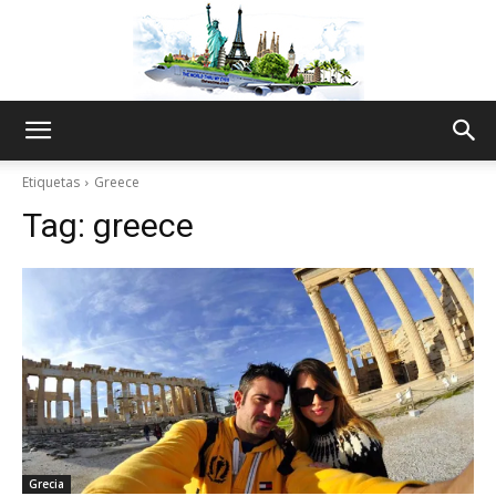
The
Etiquetas
Greece
Tag:
greece
World
Thru
My
Grecia