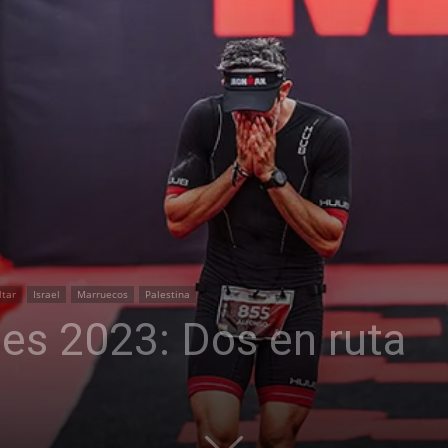
Thru
My
Eyes
ltar
Israel
Marruecos
Palestina
es 2023: Dos en ruta