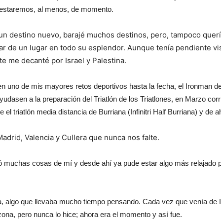
estaremos, al menos, de momento.
 un destino nuevo, barajé muchos destinos, pero, tampoco querí
tar de un lugar en todo su esplendor. Aunque tenía pendiente vi
te me decanté por Israel y Palestina.
n uno de mis mayores retos deportivos hasta la fecha, el Ironman de V
yudasen a la preparación del Triatlón de los Triatlones, en Marzo cor
 triatlón media distancia de Burriana (Infinitri Half Burriana) y de ahí
 Madrid, Valencia y Cullera que nunca nos falte.
bió muchas cosas de mí y desde ahí ya pude estar algo más relajado 
aña, algo que llevaba mucho tiempo pensando. Cada vez que venía de 
ona, pero nunca lo hice; ahora era el momento y así fue.