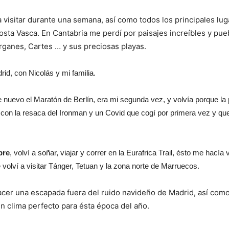
a visitar durante una semana, así como todos los principales lug
costa Vasca. En Cantabria me perdí por paisajes increíbles y pue
érganes, Cartes … y sus preciosas playas.
rid, con Nicolás y mi familia.
de nuevo el Maratón de Berlín, era mi segunda vez, y volvía porque la
e con la resaca del Ironman y un Covid que cogí por primera vez y 
bre
, volví a soñar, viajar y correr en la Eurafrica Trail, ésto me hacía 
volví a visitar Tánger, Tetuan y la zona norte de Marruecos.
acer una escapada fuera del ruido navideño de Madrid, así como 
un clima perfecto para ésta época del año.