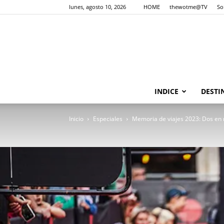
lunes, agosto 10, 2026
HOME
thewotme@TV
So
INDICE
DESTI
Inicio
Especiales
Memoria de viajes 2023: Dos en 