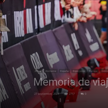
Africa
Alemania
España
Especiales
Europa
Gibra
Memoria de viaj
27 septiembre, 2024
2757
0