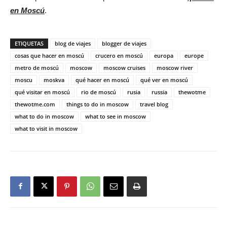
en Moscú
.
ETIQUETAS
blog de viajes
blogger de viajes
cosas que hacer en moscú
crucero en moscú
europa
europe
metro de moscú
moscow
moscow cruises
moscow river
moscu
moskva
qué hacer en moscú
qué ver en moscú
qué visitar en moscú
rio de moscú
rusia
russia
thewotme
thewotme.com
things to do in moscow
travel blog
what to do in moscow
what to see in moscow
what to visit in moscow