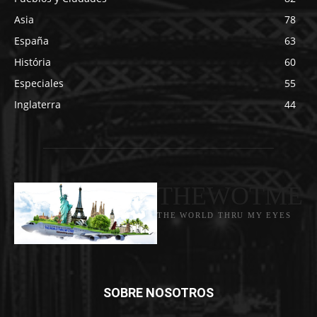
Asia
78
España
63
História
60
Especiales
55
Inglaterra
44
THEWOTME
THE WORLD THRU MY EYES
SOBRE NOSOTROS