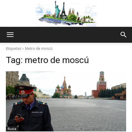
The
Etiquetas
Metro de moscú
Tag:
metro de moscú
World
Thru
My
Rusia