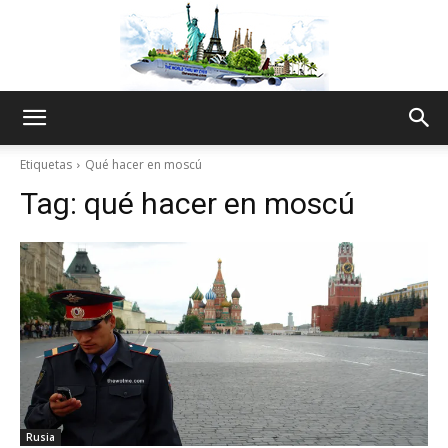
The
Etiquetas
Qué hacer en moscú
Tag:
qué hacer en moscú
World
Thru
My
Rusia