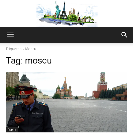
The
Etiquetas
Moscu
Tag:
moscu
World
Thru
My
Rusia