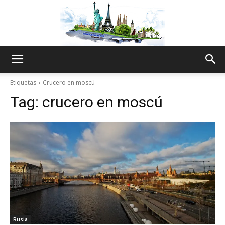
The
Etiquetas
Crucero en moscú
Tag:
crucero en moscú
World
Thru
My
Rusia