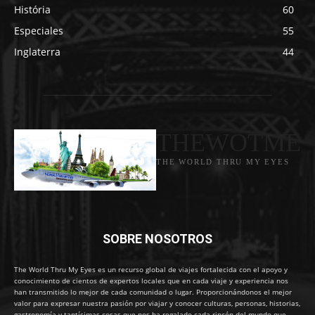
História
60
Especiales
55
Inglaterra
44
THEWOTME
THE WORLD THRU MY EYES
SOBRE NOSOTROS
The World Thru My Eyes es un recurso global de viajes fortalecida con el apoyo y
conocimiento de cientos de expertos locales que en cada viaje y experiencia nos
han transmitido lo mejor de cada comunidad o lugar. Proporcionándonos el mejor
valor para expresar nuestra pasión por viajar y conocer culturas, personas, historias,
gastronomía y tantísimas cosas que nos ha regalado cada rincón del mundo que