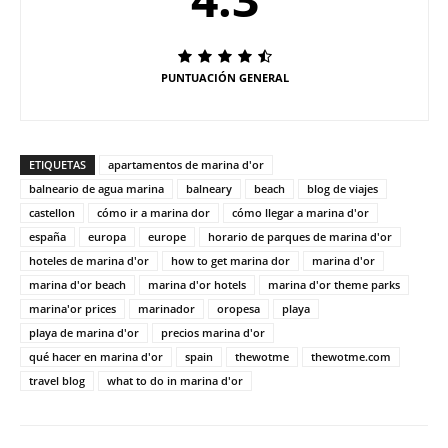
PUNTUACIÓN GENERAL
ETIQUETAS
apartamentos de marina d'or
balneario de agua marina
balneary
beach
blog de viajes
castellon
cómo ir a marina dor
cómo llegar a marina d'or
españa
europa
europe
horario de parques de marina d'or
hoteles de marina d'or
how to get marina dor
marina d'or
marina d'or beach
marina d'or hotels
marina d'or theme parks
marina'or prices
marinador
oropesa
playa
playa de marina d'or
precios marina d'or
qué hacer en marina d'or
spain
thewotme
thewotme.com
travel blog
what to do in marina d'or