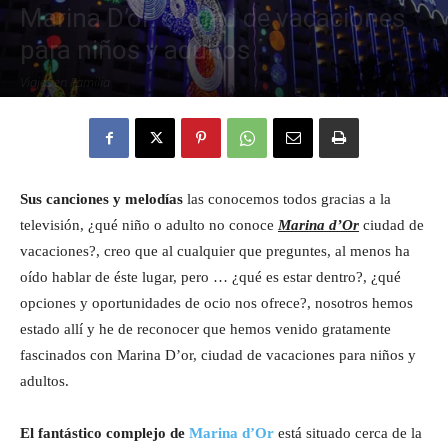
Marina D’or, ciudad de vacaciones
para niños y adultos
Eyes
Viajes en Familia
19 mayo, 2014
4280
6
Sus canciones y melodías
las conocemos todos gracias a la
televisión, ¿qué niño o adulto no conoce
Marina d’Or
ciudad de
vacaciones?, creo que al cualquier que preguntes, al menos ha
oído hablar de éste lugar, pero … ¿qué es estar dentro?, ¿qué
opciones y oportunidades de ocio nos ofrece?, nosotros hemos
estado allí y he de reconocer que hemos venido gratamente
fascinados con Marina D’or, ciudad de vacaciones para niños y
adultos.
El fantástico complejo de
Marina d’Or
está situado cerca de la