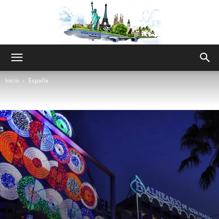
The
Inicio
España
World
Thru
My
España
Especiales
Europa
Hoteles
lifestyle