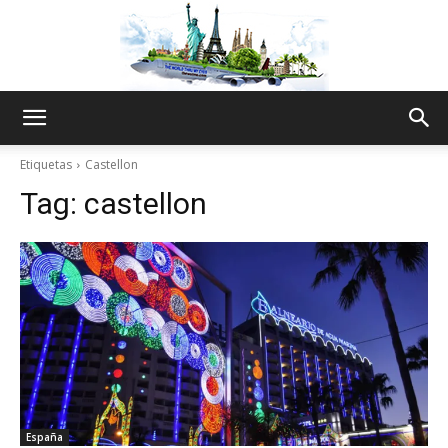
The
Etiquetas
Castellon
Tag:
castellon
World
Thru
My
España