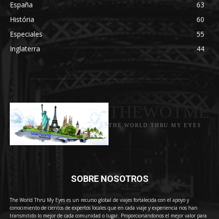
España
63
História
60
Especiales
55
Inglaterra
44
THEWOTME
THE WORLD THRU MY EYES
SOBRE NOSOTROS
The World Thru My Eyes es un recurso global de viajes fortalecida con el apoyo y
conocimiento de cientos de expertos locales que en cada viaje y experiencia nos han
transmitido lo mejor de cada comunidad o lugar. Proporcionándonos el mejor valor para