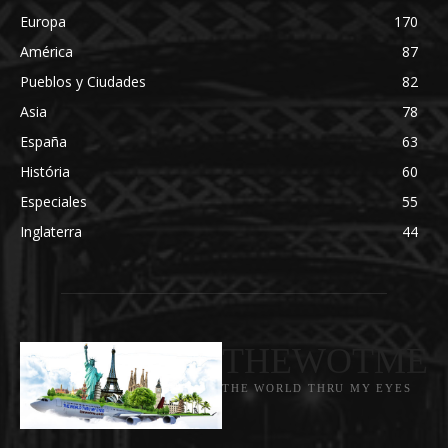
Europa
170
América
87
Pueblos y Ciudades
82
Asia
78
España
63
História
60
Especiales
55
Inglaterra
44
THEWOTME
THE WORLD THRU MY EYES