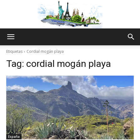
The
Etiquetas
Cordial mogán playa
Tag:
cordial mogán playa
World
Thru
My
España