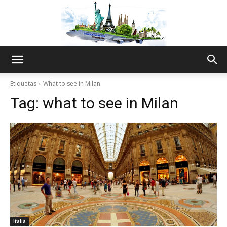
The
Etiquetas
What to see in Milan
Tag:
what to see in Milan
World
Thru
My
Italia