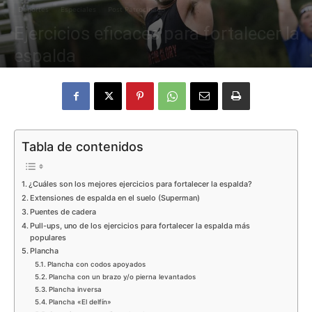
Deportes
Especiales
Post Patrocinado
Ejercicios eficaces para fortalecer la
Eyes
espalda
10 octubre, 2023
2326
0
Tabla de contenidos
¿Cuáles son los mejores ejercicios para fortalecer la espalda?
Extensiones de espalda en el suelo (Superman)
Puentes de cadera
Pull-ups, uno de los ejercicios para fortalecer la espalda más
populares
Plancha
Plancha con codos apoyados
Plancha con un brazo y/o pierna levantados
Plancha inversa
Plancha «El delfín»