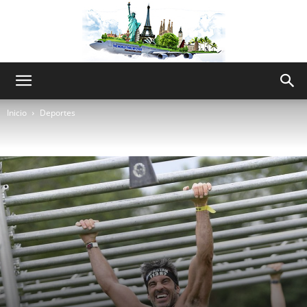
The
Inicio
Deportes
World
Thru
My