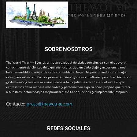
THEWOTME
THE WORLD THRU MY EYES
SOBRE NOSOTROS
The World Thru My Eyes es un recurso global de viajes fortalecida con el apoyo y
conocimiento de cientos de expertos locales que en cada viaje y experiencia nos
han transmitido lo mejor de cada comunidad o lugar. Proporcionándonos el mejor
valor para expresar nuestra pasión por viajar y conocer culturas, personas, historias,
gastronomía y tantísimas cosas que nos ha regalado cada rincón del mundo que
expresamos de la manera más fiable y personal con experiencias propias que ofrece
a nuestros lectores viajes inspiradores, más enriquecidos, y simplemente, mejores.
Contacto:
press@thewotme.com
REDES SOCIALES