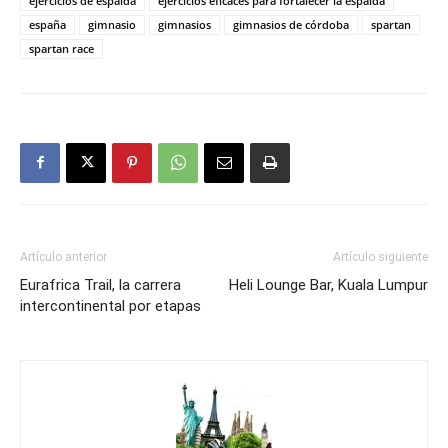
ejercicios de espalda
ejercicios eficaces para fortalecer la espalda
españa
gimnasio
gimnasios
gimnasios de córdoba
spartan
spartan race
Artículo anterior
Artículo siguiente
Eurafrica Trail, la carrera
Heli Lounge Bar, Kuala Lumpur
intercontinental por etapas