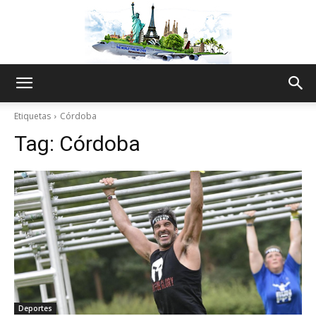
The
Etiquetas
Córdoba
Tag:
Córdoba
World
Thru
My
Deportes