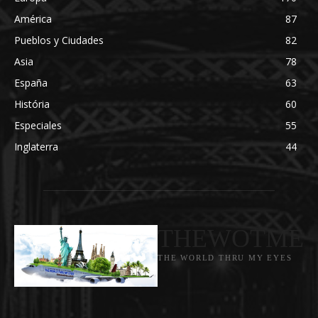
América
87
Pueblos y Ciudades
82
Asia
78
España
63
História
60
Especiales
55
Inglaterra
44
THEWOTME
THE WORLD THRU MY EYES