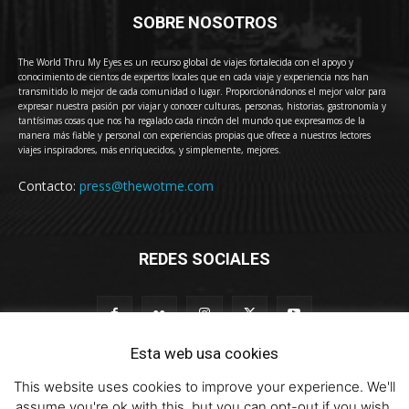
SOBRE NOSOTROS
The World Thru My Eyes es un recurso global de viajes fortalecida con el apoyo y
conocimiento de cientos de expertos locales que en cada viaje y experiencia nos han
transmitido lo mejor de cada comunidad o lugar. Proporcionándonos el mejor valor para
expresar nuestra pasión por viajar y conocer culturas, personas, historias, gastronomía y
tantísimas cosas que nos ha regalado cada rincón del mundo que expresamos de la
manera más fiable y personal con experiencias propias que ofrece a nuestros lectores
viajes inspiradores, más enriquecidos, y simplemente, mejores.
Contacto:
press@thewotme.com
REDES SOCIALES
Esta web usa cookies
This website uses cookies to improve your experience. We'll
© 2011-2023 The World Thru My Eyes - Travel Magazine (Versión 4.0)
assume you're ok with this, but you can opt-out if you wish.