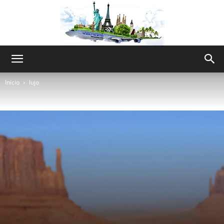
The
Inicio
lujo
World
Thru
My