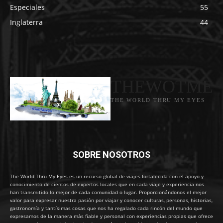
Especiales
55
Inglaterra
44
THEWOTME
THE WORLD THRU MY EYES
SOBRE NOSOTROS
The World Thru My Eyes es un recurso global de viajes fortalecida con el apoyo y
conocimiento de cientos de expertos locales que en cada viaje y experiencia nos
han transmitido lo mejor de cada comunidad o lugar. Proporcionándonos el mejor
valor para expresar nuestra pasión por viajar y conocer culturas, personas, historias,
gastronomía y tantísimas cosas que nos ha regalado cada rincón del mundo que
expresamos de la manera más fiable y personal con experiencias propias que ofrece