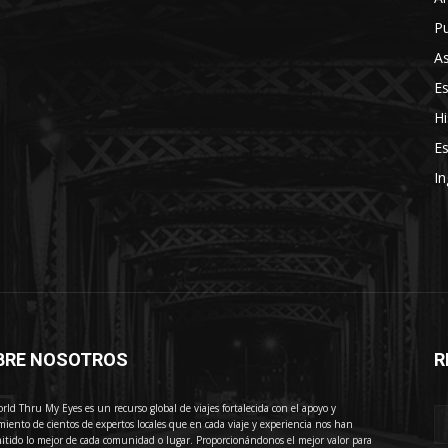
Pu
As
E
Hi
Es
In
BRE NOSOTROS
R
E
rld Thru My Eyes es un recurso global de viajes fortalecida con el apoyo y
miento de cientos de expertos locales que en cada viaje y experiencia nos han
itido lo mejor de cada comunidad o lugar. Proporcionándonos el mejor valor para