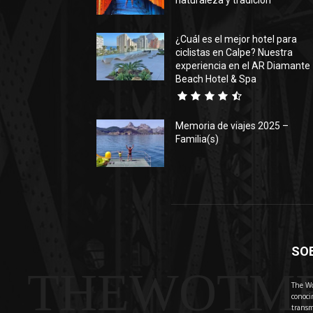
naturaleza y tradición
¿Cuál es el mejor hotel para
ciclistas en Calpe? Nuestra
experiencia en el AR Diamante
Beach Hotel & Spa
Memoria de viajes 2025 –
Familia(s)
SO
THEWOTM
The Wo
conoci
transm