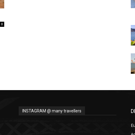
Thru
0
My
Eyes
D
INSTAGRAM @ many travellers
E
A