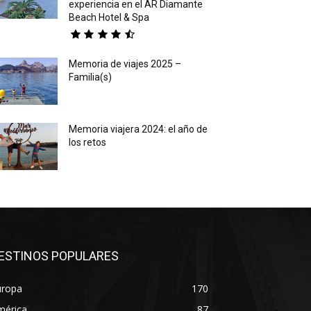
experiencia en el AR Diamante
Beach Hotel & Spa
Memoria de viajes 2025 –
Familia(s)
Memoria viajera 2024: el año de
los retos
ESTINOS POPULARES
uropa
170
mérica
87