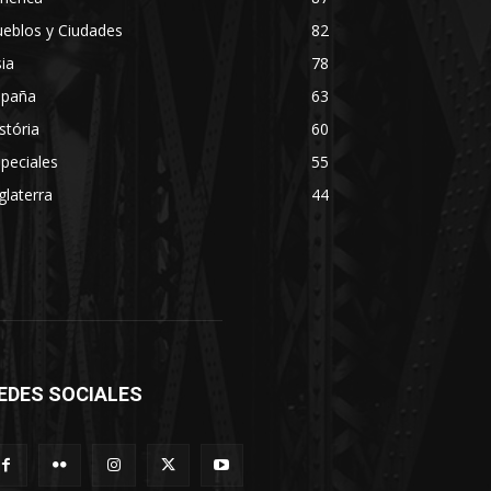
eblos y Ciudades
82
ia
78
spaña
63
stória
60
peciales
55
glaterra
44
EDES SOCIALES